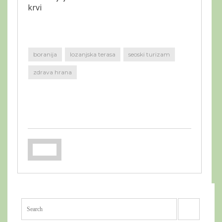
krvi
boranija
lozanjska terasa
seoski turizam
zdrava hrana