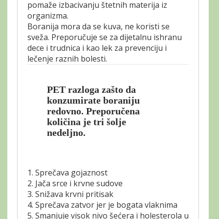
pomaže izbacivanju štetnih materija iz
organizma.
Boranija mora da se kuva, ne koristi se
sveža. Preporučuje se za dijetalnu ishranu
dece i trudnica i kao lek za prevenciju i
lečenje raznih bolesti.
PET razloga zašto da
konzumirate boraniju
redovno. Preporučena
količina je tri šolje
nedeljno.
1. Sprečava gojaznost
2. Jača srce i krvne sudove
3. Snižava krvni pritisak
4. Sprečava zatvor jer je bogata vlaknima
5. Smanjuje visok nivo šećera i holesterola u