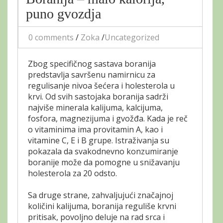
puno gvozdja
0 comments
/
Zoka
/
Uncategorized
Zbog specifičnog sastava boranija
predstavlja savršenu namirnicu za
regulisanje nivoa šećera i holesterola u
krvi. Od svih sastojaka boranija sadrži
najviše minerala kalijuma, kalcijuma,
fosfora, magnezijuma i gvožđa. Kada je reč
o vitaminima ima provitamin A, kao i
vitamine C, E i B grupe. Istraživanja su
pokazala da svakodnevno konzumiranje
boranije može da pomogne u snižavanju
holesterola za 20 odsto.
Sa druge strane, zahvaljujući značajnoj
količini kalijuma, boranija reguliše krvni
pritisak, povoljno deluje na rad srca i