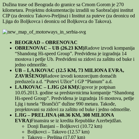
Dužina trase od Beograda do granice sa Crnom Gorom je 270
kilometara. Projektnu dokumentaciju izradili su Saobraćajni institut
CIP (za deonicu Takovo-Preljina) i Institut za puteve (za deonicu od
Ljiga do Boljkovca i deonicu od Boljkovca do Takova).
BEOGRAD – OBRENOVAC
OBRENOVAC – UB (26.23 KM)
Radove izvodi kompanija
“Shandong Hi-speed Group”. Predviđena je izgradnja 14
mostova i petlje Ub. Predviđeni su zidovi za zaštitu od buke i
jedno odmorište.
UB – LAJKOVAC (12.5 KM, 73 MILIONA EVRA,
ZAVRŠENO)
Radove izvodi konzorcijum domaćih
preduzeća a.d. “Putevi Užice” i GP “Planum” a.d.
LAJKOVAC – LJIG (24 KM)
Ugovor je potpisan
10.05.2013. godine sa predstavnicima kompanije “Shandong
Hi-speed Group”. Predviđena je izgradnja 16 mostova, petlje
Ljig i tunela “Brančići” dužine 990 metara. Takođe,
projektovani su zidovi za zaštitu od buke i jedno odmorište.
LJIG – PRELJINA (40.36 KM, 308 MILIONA
EVRA)
Finansira se iz kredita Republike Azerbejdžan.
Donji Banjani – Boljkovci (10.72 km)
Boljkovci – Takovo (12.57 km)
Takovo – Preljina (17.07 km)