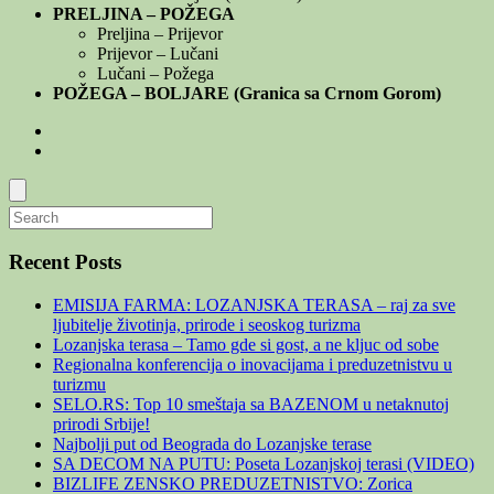
PRELJINA – POŽEGA
Preljina – Prijevor
Prijevor – Lučani
Lučani – Požega
POŽEGA – BOLJARE (Granica sa Crnom Gorom)
Recent Posts
EMISIJA FARMA: LOZANJSKA TERASA – raj za sve
ljubitelje životinja, prirode i seoskog turizma
Lozanjska terasa – Tamo gde si gost, a ne kljuc od sobe
Regionalna konferencija o inovacijama i preduzetnistvu u
turizmu
SELO.RS: Top 10 smeštaja sa BAZENOM u netaknutoj
prirodi Srbije!
Najbolji put od Beograda do Lozanjske terase
SA DECOM NA PUTU: Poseta Lozanjskoj terasi (VIDEO)
BIZLIFE ZENSKO PREDUZETNISTVO: Zorica