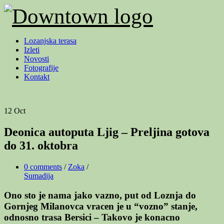
Lozanjska terasa
Izleti
Novosti
Fotografije
Kontakt
12 Oct
Deonica autoputa Ljig – Preljina gotova
do 31. oktobra
0 comments
/
Zoka
/
Sumadija
Ono sto je nama jako vazno, put od Loznja do
Gornjeg Milanovca vracen je u “vozno” stanje,
odnosno trasa Bersici – Takovo je konacno