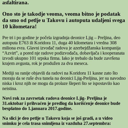
asfaltirana.
Ono sto je takodje veoma, veoma bitno je podatak
da smo od petlje u Takovu i autoputa udaljeni svega
10 kilometara!
Pre tri i po godine je počela izgradnja deonice Ljig – Preljina, deo
autoputa E763 ili Koridora 11, duga 40 kilometara i vredna 308
miliona evra. Glavni izvođač radova je azerbejdžanska kompanija
“Azvirt”, a pored nje radove podizvođača, dobavljača i kooperanata
izvodi ukupno 101 srpska firma. Iako je trebalo da bude završena
krajem avgusta, rok je produžen za dva meseca.
Mediji su ranije objavili da radovi na Koridoru 11 kasne zato što
moraju da se ruše dva tunela na deonici Ljig-Preljina, jer su navodno
niska i kroz njih ne mogu da prolaze šleperi što se ispostavilo kao
neistina.
Novi rok za zavrsetak radova deonice Ljig- Preljina je
31.oktobar i prihvaćen je predlog da korišćenje deonice bude
besplatno do 1.januara 2017.godine.
Na slici je deo petlje u Takovu koja se još gradi, a u video
snimku je cela trasa snimljena iz vazduha 27.septembra: