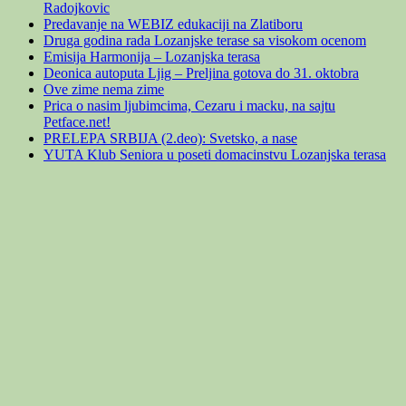
Radojkovic
Predavanje na WEBIZ edukaciji na Zlatiboru
Druga godina rada Lozanjske terase sa visokom ocenom
Emisija Harmonija – Lozanjska terasa
Deonica autoputa Ljig – Preljina gotova do 31. oktobra
Ove zime nema zime
Prica o nasim ljubimcima, Cezaru i macku, na sajtu
Petface.net!
PRELEPA SRBIJA (2.deo): Svetsko, a nase
YUTA Klub Seniora u poseti domacinstvu Lozanjska terasa