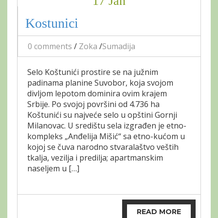
17 Jan
Kostunici
0 comments
/
Zoka
/
Sumadija
Selo Koštunići prostire se na južnim
padinama planine Suvobor, koja svojom
divljom lepotom dominira ovim krajem
Srbije. Po svojoj površini od 4.736 ha
Koštunići su najveće selo u opštini Gornji
Milanovac. U središtu sela izgrađen je etno-
kompleks „Anđelija Mišić“ sa etno-kućom u
kojoj se čuva narodno stvaralaštvo veštih
tkalja, vezilja i predilja; apartmanskim
naseljem u […]
READ MORE