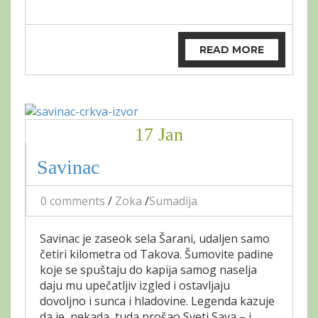
READ MORE
17 Jan
Savinac
0 comments
/
Zoka
/
Sumadija
Savinac je zaseok sela Šarani, udaljen samo
četiri kilometra od Takova. Šumovite padine
koje se spuštaju do kapija samog naselja
daju mu upečatljiv izgled i ostavljaju
dovoljno i sunca i hladovine. Legenda kazuje
da je, nekada, tuda prošao Sveti Sava – i