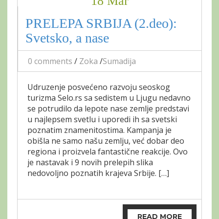
18 Mar
PRELEPA SRBIJA (2.deo):
Svetsko, a nase
0 comments
/
Zoka
/
Sumadija
Udruzenje posvećeno razvoju seoskog
turizma Selo.rs sa sedistem u Ljugu nedavno
se potrudilo da lepote nase zemlje predstavi
u najlepsem svetlu i uporedi ih sa svetski
poznatim znamenitostima. Kampanja je
obišla ne samo našu zemlju, već dobar deo
regiona i proizvela fantastične reakcije. Ovo
je nastavak i 9 novih prelepih slika
nedovoljno poznatih krajeva Srbije. […]
READ MORE