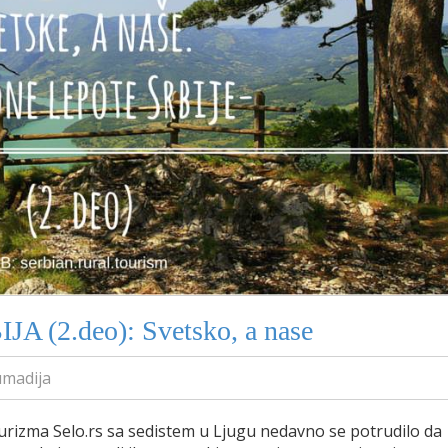
A (2.deo): Svetsko, a nase
umadija
rizma Selo.rs sa sedistem u Ljugu nedavno se potrudilo da