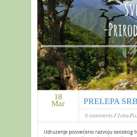
18
PRELEPA SRBIJ
Mar
0 comments
/
Zoka
/
S
Udruzenje posvećeno razvoju seoskog tu