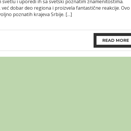
 svetlu i uporedi ih sa svetski poznatim znamenitostima.
već dobar deo regiona i proizvela fantastične reakcije. Ovo
oljno poznatih krajeva Srbije. […]
READ MORE