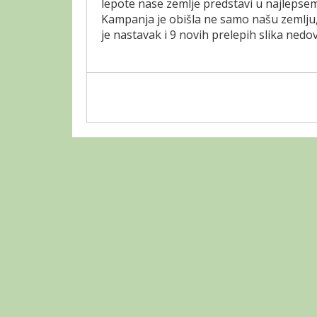
lepote nase zemlje predstavi u najlepsem
Kampanja je obišla ne samo našu zemlju, 
je nastavak i 9 novih prelepih slika nedov