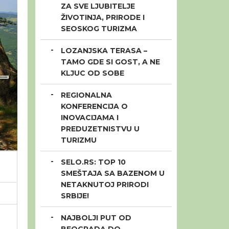
ZA SVE LJUBITELJE
ŽIVOTINJA, PRIRODE I
SEOSKOG TURIZMA
LOZANJSKA TERASA –
TAMO GDE SI GOST, A NE
KLJUC OD SOBE
REGIONALNA
KONFERENCIJA O
INOVACIJAMA I
PREDUZETNISTVU U
TURIZMU
SELO.RS: TOP 10
SMEŠTAJA SA BAZENOM U
NETAKNUTOJ PRIRODI
SRBIJE!
NAJBOLJI PUT OD