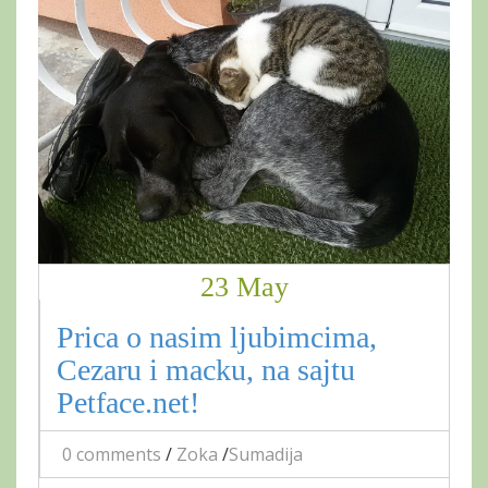
23 May
Prica o nasim ljubimcima,
Cezaru i macku, na sajtu
Petface.net!
0 comments
/
Zoka
/
Sumadija