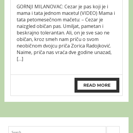
GORNJI MILANOVAC: Cezar je pas koji je i
mama i tata jednom macetu! (VIDEO) Mama i
tata petomesečnom mačetu: – Cezar je
naizgled običan pas. Umiljat, pametan i
beskrajno tolerantan. Ali, on je sve sao ne
običan, kroz smeh nam priču o svom
neobičnom dvojcu priča Zorica Radojković.
Naime, priča nas vraća dve godine unazad,
[…]
READ MORE